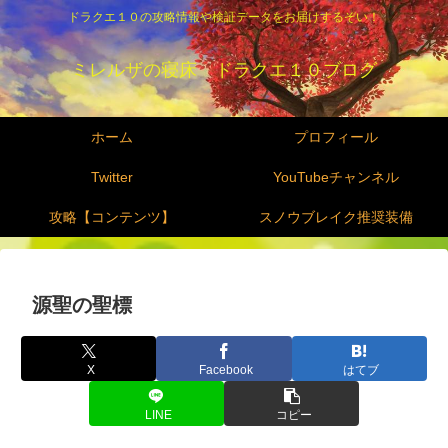
ドラクエ１０の攻略情報や検証データをお届けするぞい！
ミレルザの寝床 ドラクエ１０ブログ
ホーム
プロフィール
Twitter
YouTubeチャンネル
攻略【コンテンツ】
スノウブレイク推奨装備
源聖の聖標
X
Facebook
はてブ
LINE
コピー