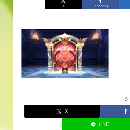
X
Facebook
シ
X
LINE