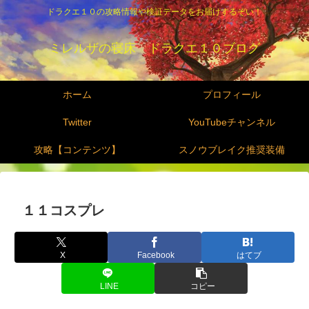
ドラクエ１０の攻略情報や検証データをお届けするぞい！
ミレルザの寝床 ドラクエ１０ブログ
ホーム
プロフィール
Twitter
YouTubeチャンネル
攻略【コンテンツ】
スノウブレイク推奨装備
１１コスプレ
X
Facebook
はてブ
LINE
コピー