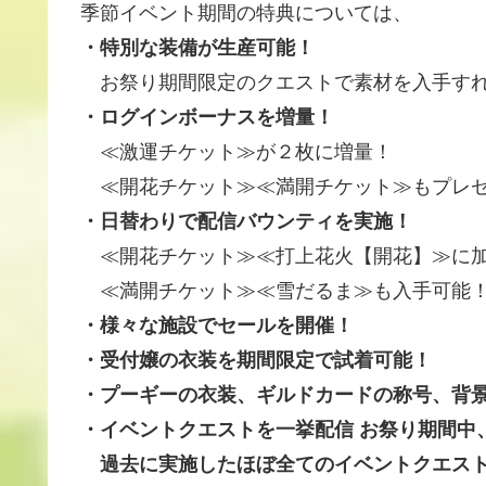
季節イベント期間の特典については、
・特別な装備が生産可能！
お祭り期間限定のクエストで素材を入手すれ
・ログインボーナスを増量！
≪激運チケット≫が２枚に増量！
≪開花チケット≫≪満開チケット≫もプレ
・日替わりで配信バウンティを実施！
≪開花チケット≫≪打上花火【開花】≫に
≪満開チケット≫≪雪だるま≫も入手可能
・様々な施設でセールを開催！
・受付嬢の衣装を期間限定で試着可能！
・プーギーの衣装、ギルドカードの称号、背
・イベントクエストを一挙配信 お祭り期間中
過去に実施したほぼ全てのイベントクエス