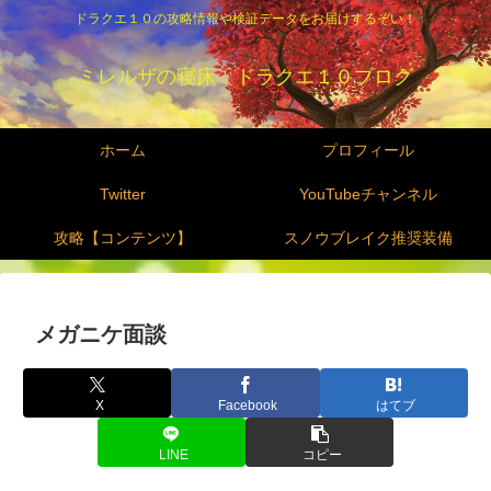
ドラクエ１０の攻略情報や検証データをお届けするぞい！
ミレルザの寝床 ドラクエ１０ブログ
ホーム
プロフィール
Twitter
YouTubeチャンネル
攻略【コンテンツ】
スノウブレイク推奨装備
メガニケ面談
X
Facebook
はてブ
LINE
コピー