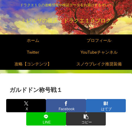
ドラクエ１０の攻略情報や検証データをお届けするぞい！
ミレルザの寝床 ドラクエ１０ブログ
ホーム
プロフィール
Twitter
YouTubeチャンネル
攻略【コンテンツ】
スノウブレイク推奨装備
ガルドドン称号戦１
X
Facebook
はてブ
LINE
コピー