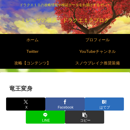
ドラクエ１０の攻略情報や検証データをお届けするぞい！
ミレルザの寝床 ドラクエ１０ブログ
ホーム
プロフィール
Twitter
YouTubeチャンネル
攻略【コンテンツ】
スノウブレイク推奨装備
竜王変身
X
Facebook
はてブ
LINE
コピー