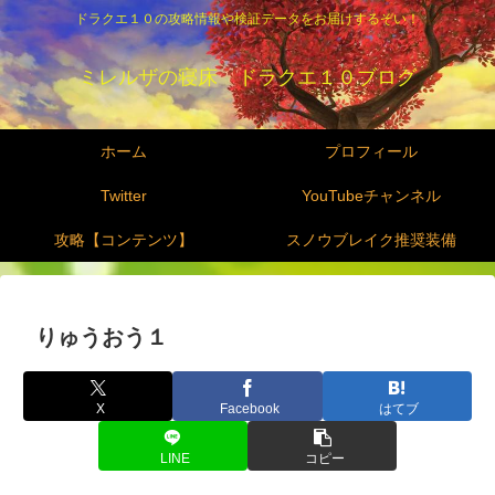
ドラクエ１０の攻略情報や検証データをお届けするぞい！
ミレルザの寝床 ドラクエ１０ブログ
ホーム
プロフィール
Twitter
YouTubeチャンネル
攻略【コンテンツ】
スノウブレイク推奨装備
りゅうおう１
X
Facebook
はてブ
LINE
コピー