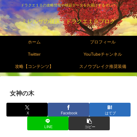
ドラクエ１０の攻略情報や検証データをお届けするぞい！
ミレルザの寝床 ドラクエ１０ブログ
ホーム
プロフィール
Twitter
YouTubeチャンネル
攻略【コンテンツ】
スノウブレイク推奨装備
女神の木
X
Facebook
はてブ
LINE
コピー