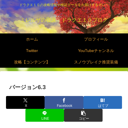
ドラクエ１０の攻略情報や検証データをお届けするぞい！
ミレルザの寝床 ドラクエ１０ブログ
ホーム
プロフィール
Twitter
YouTubeチャンネル
攻略【コンテンツ】
スノウブレイク推奨装備
バージョン6.3
X
Facebook
はてブ
LINE
コピー