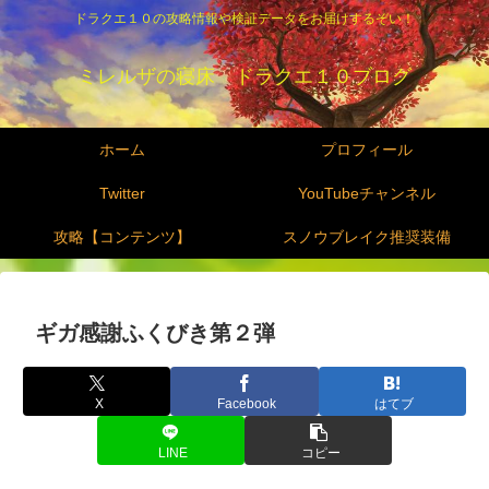
ドラクエ１０の攻略情報や検証データをお届けするぞい！
ミレルザの寝床 ドラクエ１０ブログ
ホーム
プロフィール
Twitter
YouTubeチャンネル
攻略【コンテンツ】
スノウブレイク推奨装備
ギガ感謝ふくびき第２弾
X
Facebook
はてブ
LINE
コピー