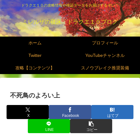
ドラクエ１０の攻略情報や検証データをお届けするぞい！
ミレルザの寝床 ドラクエ１０ブログ
ホーム
プロフィール
Twitter
YouTubeチャンネル
攻略【コンテンツ】
スノウブレイク推奨装備
不死鳥のよろい上
X
Facebook
はてブ
LINE
コピー