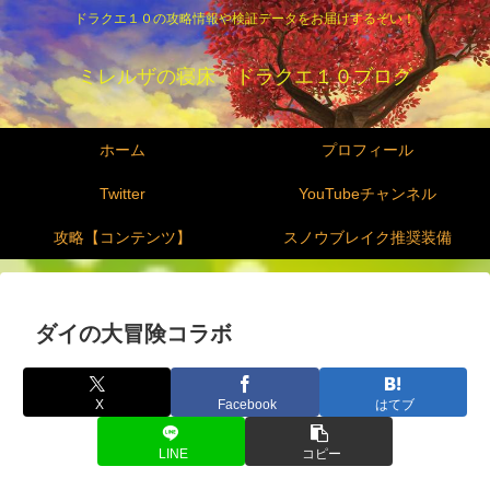
ドラクエ１０の攻略情報や検証データをお届けするぞい！
ミレルザの寝床 ドラクエ１０ブログ
ホーム
プロフィール
Twitter
YouTubeチャンネル
攻略【コンテンツ】
スノウブレイク推奨装備
ダイの大冒険コラボ
X
Facebook
はてブ
LINE
コピー