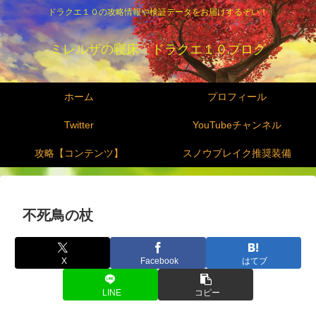
ドラクエ１０の攻略情報や検証データをお届けするぞい！
ミレルザの寝床 ドラクエ１０ブログ
ホーム
プロフィール
Twitter
YouTubeチャンネル
攻略【コンテンツ】
スノウブレイク推奨装備
不死鳥の杖
X
Facebook
はてブ
LINE
コピー