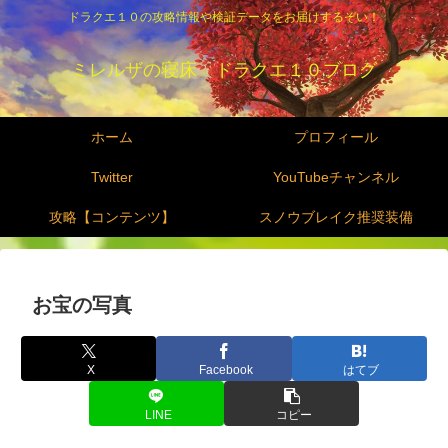
ドラクエ１０の攻略情報や検証データをお届けするぞい！
ミレルザの寝床 ドラクエ１０ブログ
ホーム
プロフィール
Twitter
YouTubeチャンネル
攻略【コンテンツ】
スノウブレイク推奨装備
お宝の写真
X
Facebook
はてブ
LINE
コピー