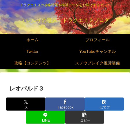
ドラクエ１０の攻略情報や検証データをお届けするぞい！
ミレルザの寝床 ドラクエ１０ブログ
ホーム
プロフィール
Twitter
YouTubeチャンネル
攻略【コンテンツ】
スノウブレイク推奨装備
レオパルド３
X
Facebook
はてブ
LINE
コピー