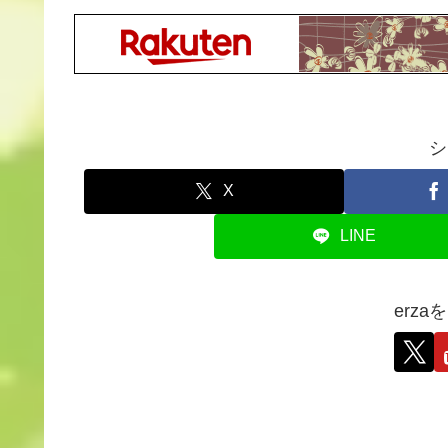
シ
X
LINE
erz