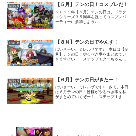
【５月】テンの日！コスプレだ！
お知らせ
２０２１年【５月】テンの日は、ドラク
エシリーズ３５周年を祝ってコスプレパ
ーティーに参加しよう♪
【８月】テンの日でやんす！
お知らせ
はいさーい、ミレルザです♪ 本日は【８
月】テンの日！やるべき事をまとめてい
きますぞい！ ステップ１クーちゃんか
ら、プレチケを受け取る！！！風船持っ
てるのがクーちゃん８月はグレン城下町
です！ 受け取り期間はこちら↓2020年8
月10日（月） ...
【６月】テンの日がきたー！
お知らせ
はいさーい、ミレルザです♪ さて、本日
は６月テンの日！皆様がやるべき事を私
がまとめていくぞー！ ステップ１まず
クーちゃんから、プレチケを受け取
る！！！クーちゃん６月は岳都ガタラで
す！ 受け取り期間はこちら2020年6月
10日（水）朝6:00...