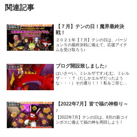
関連記事
【７月】テンの日！魔界最終決
お知らせ
戦！
２０２１年【７月】テンの日は、バージ
ョン５の最終決戦に備えて、応援アイテ
ムを受け取ろう♪
ブログ開設致しました♪
お知らせ
はいさーい、ミレルザです♪むむ、ミレル
ザ・・・？（たしかエルザだったよう
な・・・）その通り！！！私をご存じの
方は、「はいさーい、エルザです♪」がい
つもの響きではありますが、ここでは違
いますぞい！説明しよ
う！
【2022年7月】皆で福の神祭り～
お知らせ
...
♪
【2022年7月】テンの日は、8月の新コイ
ンボスに備えて福の神を周回しよう！