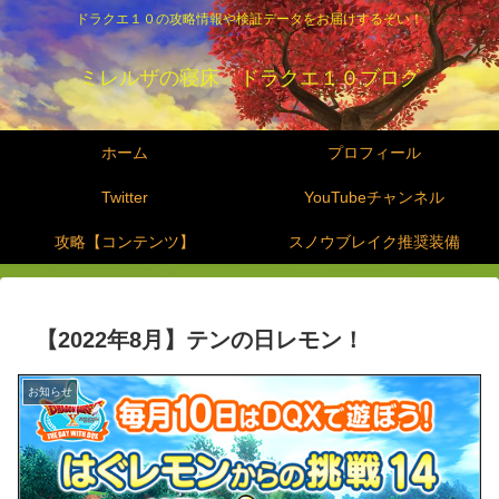
ドラクエ１０の攻略情報や検証データをお届けするぞい！
ミレルザの寝床 ドラクエ１０ブログ
ホーム
プロフィール
Twitter
YouTubeチャンネル
攻略【コンテンツ】
スノウブレイク推奨装備
【2022年8月】テンの日レモン！
お知らせ