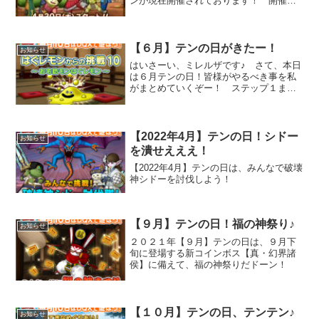
ンが現在開催されております！ 開催期
間はこちら2020年4月30日（木）12:00 ～
5月9日（土）23:59 ミッションは全部
で１０種類あり、みんなで協力して報...
【６月】テンの日がきたー！
お知らせ
はいさーい、ミレルザです♪ さて、本日
は６月テンの日！皆様がやるべき事を私
がまとめていくぞー！ ステップ１まず
クーちゃんから、プレチケを受け取
る！！！クーちゃん６月は岳都ガタラで
す！ 受け取り期間はこちら2020年6月
10日（水）朝6:00...
【2022年4月】テンの日！シドー
お知らせ
を潰せえええ！
【2022年4月】テンの日は、みんなで破壊
神シドーを討伐しよう！
【９月】テンの日！福の神祭り♪
お知らせ
２０２１年【９月】テンの日は、９月下
旬に登場する新コインボス【真・幻界諸
侯】に備えて、福の神祭りだドーン！
【１０月】テンの日、テンテン♪
お知らせ