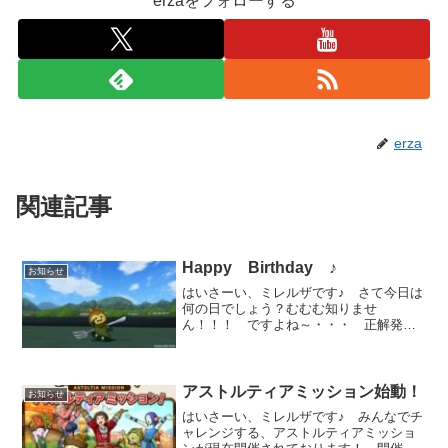
erzaをフォローする
erza
関連記事
Happy Birthday ♪
お知らせ
はいさーい、ミレルザです♪ さて今日は
何の日でしょう？むむむ知りませ
ん！！！ ですよね～・・・ 正解発表
じゃ！６月８日は私の誕生日である！
へえ～ ・・・・・・・ ちょと冷たく
ないですかね・・・ たしかにだ！皆様
からするとどうでも良い事かも...
アストルティアミッション始動！
お知らせ
はいさーい、ミレルザです♪ みんなでチ
ャレンジする、アストルティアミッショ