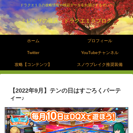
ドラクエ１０の攻略情報や検証データをお届けするぞい！
ミレルザの寝床 ドラクエ１０ブログ
ホーム
プロフィール
Twitter
YouTubeチャンネル
攻略【コンテンツ】
スノウブレイク推奨装備
【2022年9月】テンの日はすごろくパーテ
ィー♪
お知らせ